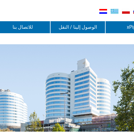
xPi
الوصول إلينا / النقل
للاتصال بنا