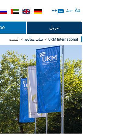
Aa++
Aa+
Aa
تنزيل
pe
UKM International
>
طلب معالجة
>
المبيت