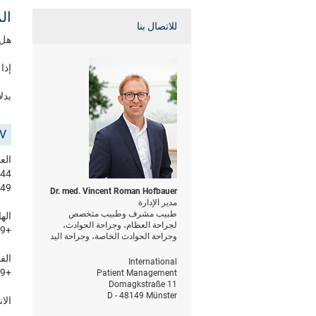
ال
للاتصال بنا
هل 
إذا
بدل
V.
الع
 44
enster
Dr. med. Vincent Roman Hofbauer
مدير الإدارة
طبيب مشرف وطبيب متخصص
اله
لجراحة العظام، وجراحة الحوادث،
+49 (0)251 981550
وجراحة الحوادث الخاصة، وجراحة اليد
الف
International
+49 (0)251 98155400
Patient Management
Domagkstraße 11
D - 48149 Münster
الا