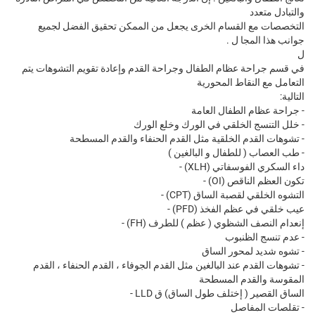
والتبادل متعدد
التخصصات مع القسام الخرى يجعل من الممكن تحقيق الفضل لجميع
جوانب هذا المجا ل .
ل
في قسم جراحة عظام الطفال وجراحة القدم وإعادة تقويم التشوهات يتم
التعامل مع النقاط المحورية
التالية:
- جراحة عظام الطفال العامة
- خلل التنسج الخلقي في الورك وخلع الورك
- تشوهات القدم الخلقية مثل القدم الحنفاء والقدم المسطحة
- طب العصاب ( للطفال و البالغين )
داء السكري الفوسفاتي (XLH) -
تكون العظم الناقص (OI) -
التشوه الخلقي لقصبة الساق (CPT) -
عيب خلقي في عظم الفخذ (PFD) -
إنعدام النصف الشظوي ( عظم ) للطرف (FH) -
- عدم تنسج الظنبوب
- تشوه شديد لمحور الساق
- تشوهات القدم عند البالغين مثل القدم الجوفاء ، القدم الحنفاء ، القدم
المقوسة والقدم المسطحة
الساق القصير ( إختلف طول الساق) ق LLD -
- تقلصات المفاصل