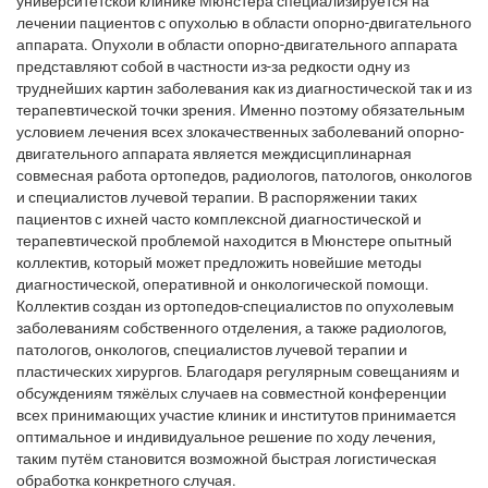
университетской клинике Мюнстера специализируется на
лечении пациентов с опухолью в области опорно-двигательного
аппарата. Опухоли в области опорно-двигательного аппарата
представляют собой в частности из-за редкости одну из
труднейших картин заболевания как из диагностической так и из
терапевтической точки зрения. Именно поэтому обязательным
условием лечения всех злокачественных заболеваний опорно-
двигательного аппарата является междисциплинарная
совмесная работа ортопедов, радиологов, патологов, онкологов
и специалистов лучевой терапии. В распоряжении таких
пациентов с ихней часто комплексной диагностической и
терапевтической проблемой находится в Мюнстере опытный
коллектив, который может предложить новейшие методы
диагностической, оперативной и онкологической помощи.
Коллектив создан из ортопедов-специалистов по опухолевым
заболеваниям собственного отделения, а также радиологов,
патологов, онкологов, специалистов лучевой терапии и
пластических хирургов. Благодаря регулярным совещаниям и
обсуждениям тяжёлых случаев на совместной конференции
всех принимающих участие клиник и институтов принимается
оптимальное и индивидуальное решение по ходу лечения,
таким путём становится возможной быстрая логистическая
обработка конкретного случая.