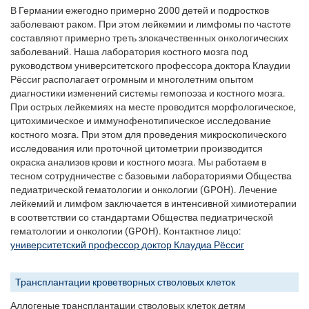
В Германии ежегодно примерно 2000 детей и подростков
заболевают раком. При этом лейкемии и лимфомы по частоте
составляют примерно треть злокачественных онкологических
заболеваний. Наша лаборатория костного мозга под
руководством университетского профессора доктора Клаудии
Рёссиг располагает огромным и многолетним опытом
диагностики изменений системы гемопоэза и костного мозга.
При острых лейкемиях на месте проводится морфологическое,
цитохимическое и иммунофенотипическое исследование
костного мозга. При этом для проведения микроскопического
исследования или проточной цитометрии производится
окраска анализов крови и костного мозга. Мы работаем в
тесном сотрудничестве с базовыми лабораториями Общества
педиатрической гематологии и онкологии (GPOH). Лечение
лейкемий и лимфом заключается в интенсивной химиотерапии
в соответствии со стандартами Общества педиатрической
гематологии и онкологии (GPOH). Контактное лицо:
университетский профессор доктор Клаудиа Рёссиг
Трансплантации кроветворных стволовых клеток
Аллогеные трансплантации стволовых клеток детям