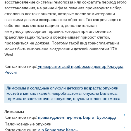
восстановление системы гемопоэза или сократить период этого
восстановления, на ранней фазе лечения производится сбор
стволовых клеток пациента, которые после химиотерапии
высокими дозами возвращаются обратно. Так как речь идет о
собственных клетках пациента, дополнительная
иммуносупрессорная терапия, которая при аллогенных
трансплантацях только и обеспечивает прирост клеток,
проводиться не должна. Поэтому такой вид трансплантации
может быть выполнена в отделении детской онкологии 17A
West.
Контактное лицо:
университетский профессор доктор Клаудиа
Рёссиг
Лимфомы и солидные опухоли детского возраста: опухоли
костей и мягких тканей, невробластомы, опухоли Вильмса,
герминативно-клеточные опухоли, опухоли головного мозга
Лимфомы
Контактное лицо:
приват-доцент д-р мед. Биргит Буркхардт
Палочковидные опухоли
Контактное лицо:
д-р Корнелиус Керль