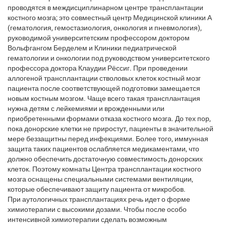
проводятся в междисциплинарном центре трансплантации
костного мозга; это совместный центр Медицинской клиники А
(гематология, гемостазиология, онкология и пневмология),
руководимой университетским профессором доктором
Вольфгангом Берделем и Клиники педиатрической
гематологии и онкологии под руководством университетского
профессора доктора Клаудии Рёссиг. При проведении
аллогеной трансплантации стволовых клеток костный мозг
пациента после соответствующей подготовки замещается
новым костным мозгом. Чаще всего такая трансплантация
нужна детям с лейкемиями и врожденными или
приобретенными формами отказа костного мозга. До тех пор,
пока донорские клетки не приростут, пациенты в значительной
мере беззащитны перед инфекциями. Более того, иммунная
защита таких пациентов ослабляется медикаментами, что
должно обеспечить достаточную совместимость донорских
клеток. Поэтому комнаты Центра трансплантации костного
мозга оснащены специальными системами вентиляции,
которые обеспечивают защиту пациента от микробов.
При аутологичных трансплантациях речь идет о форме
химиотерапии с высокими дозами. Чтобы после особо
интенсивной химиотерапии сделать возможным