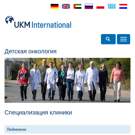
Toggle search
Toggl
navig
Детская онкология
Специализация клиники
Лейкемии