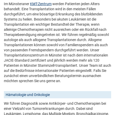
Im Münsteraner
KMT-Zentrum
werden Patienten jeden Alters
behandelt. Eine Transplantation wird in den meisten Fällen
durchgeführt, um eine bösartige Erkrankung des blutbildenden
Systems zu heilen. Besonders bei akuten Leukämien ist die
Transplantation ein wichtiger Bestandteil der Therapie, wenn
alleinige Chemotherapien nicht ausreichen oder ein Rückfall nach
Therapiebeendigung eingetreten ist. Wir führen regelmäßig sowohl
autologe als auch allogene Transplantationen durch. Allogene
Transplantationen können sowohl von Familienspendern als auch
von passenden Fremdspendern durchgeführt werden. Unser
Transplantationszentrum in Münster ist nach dem internationalen
JACIE-Standard zertifiziert und jährlich werden mehr als 120
Patienten in Münster Stammzell-transplantiert. Unser Team ist auch
auf die Bedürfnisse internationaler Patienten eingestellt. Falls Sie
zunächst einen unverbindlichen Beratungstermin ausmachen
möchten sprechen Sie uns gerne an.
Hämatologie und Onkologie
Wir führen Diagnostik sowie Antikörper- und Chemotherapien bei
einer Vielzahl von Tumorerkrankungen durch. Dabei sind
Leukämien, Lymphome, das Multiple Myelom, Bronchialkarzinome,