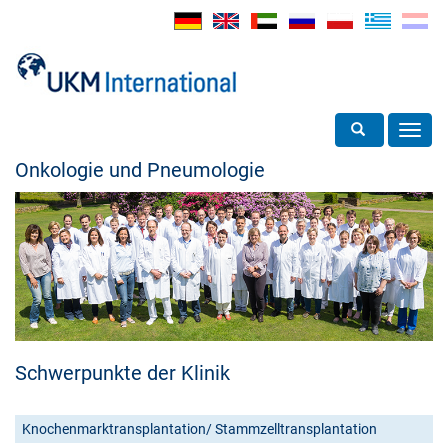
Toggle search
Toggl
navig
Onkologie und Pneumologie
Schwerpunkte der Klinik
Knochenmarktransplantation/ Stammzelltransplantation