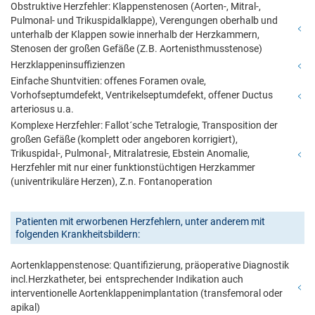
Obstruktive Herzfehler: Klappenstenosen (Aorten-, Mitral-,
Pulmonal- und Trikuspidalklappe), Verengungen oberhalb und
unterhalb der Klappen sowie innerhalb der Herzkammern,
Stenosen der großen Gefäße (Z.B. Aortenisthmusstenose)
Herzklappeninsuffizienzen
Einfache Shuntvitien: offenes Foramen ovale,
Vorhofseptumdefekt, Ventrikelseptumdefekt, offener Ductus
arteriosus u.a.
Komplexe Herzfehler: Fallot´sche Tetralogie, Transposition der
großen Gefäße (komplett oder angeboren korrigiert),
Trikuspidal-, Pulmonal-, Mitralatresie, Ebstein Anomalie,
Herzfehler mit nur einer funktionstüchtigen Herzkammer
(univentrikuläre Herzen), Z.n. Fontanoperation
Patienten mit erworbenen Herzfehlern, unter anderem mit
folgenden Krankheitsbildern:
Aortenklappenstenose: Quantifizierung, präoperative Diagnostik
incl.Herzkatheter, bei entsprechender Indikation auch
interventionelle Aortenklappenimplantation (transfemoral oder
apikal)