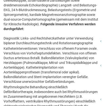
Gewebedoppler, Strain-basierte Darstellungen sowie
dreidimensionale Echokardiographie) Langzeit- und Belastungs-
EKG, 24 h-Blutdruckmessung, Belastungstests (Ergometrie und
Spiroergometrie), kardiale Magnetresonanztomographie sowie
dual-source-Computertomographie (gemeinsam mit dem Institut
für Klinische Radiologie).
Folgende invasive Verfahren werden
durchgeführt:
Diagnostik: Links- und Rechtsherzkatheter unter Verwendung
biplaner Durchleuchtungstechnik und Rotationsangiographie
Katheterinterventionen: Verschluss von offenem Foramen ovale.
Verschluss von Vorhofseptumdefekten. Verschluss von offenen
Ductus arteriosus Botalli. Ballondilatation (Valvuloplastie) von
Herzklappen (Pulmonalklappe, Mitral- und Trikuspidalklappe und
Aortenklappe). Katheterimplantation von
Aortenklappenprothesen (transfemoral oder apikal).
Ballondilatation und Stent-Implantation verengter Gefäße.
Verschlüsse unerwünschter Gefäßverbindungen.
Rhythmologische Behandlung einschließlich
Defibrillatortherapie, insbesondere auch bei Rhythmusstörungen
im Zusammenhang mit angeborenen Herzfehlern (z.B.
Vorhofflattern, ventrikuläre Rhythmusstörungen) einschließlich