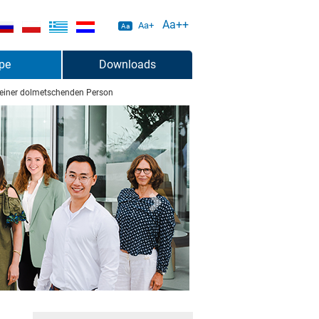
Aa++
Aa+
Aa
pe
Downloads
 einer dolmetschenden Person
weiter