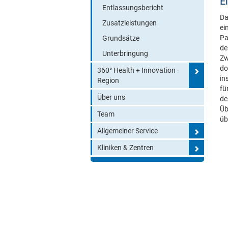
E
Entlassungsbericht
Da
Zusatzleistungen
ei
Pa
Grundsätze
de
Unterbringung
Zw
do
360° Health + Innovation ·
in
Region
fü
Über uns
de
Üb
Team
üb
Allgemeiner Service
Kliniken & Zentren