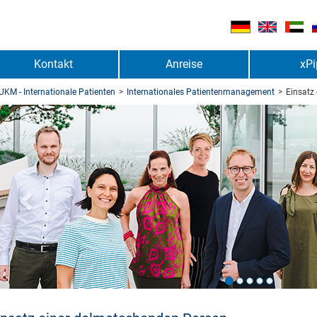
Kontakt
Anreise
xPi
UKM - Internationale Patienten
>
Internationales Patientenmanagement
>
Einsatz
urück