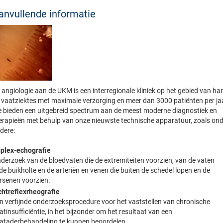
anvullende informatie
 angiologie aan de UKM is een interregionale kliniek op het gebied van har
 vaatziektes met maximale verzorging en meer dan 3000 patiënten per ja
 bieden een uitgebreid spectrum aan de meest moderne diagnostiek en
erapieën met behulp van onze nieuwste technische apparatuur, zoals on
dere:
plex-echografie
derzoek van de bloedvaten die de extremiteiten voorzien, van de vaten
 de buikholte en de arteriën en venen die buiten de schedel lopen en de
rsenen voorzien.
chtreflexrheografie
n verfijnde onderzoeksprocedure voor het vaststellen van chronische
atinsufficiëntie, in het bijzonder om het resultaat van een
ataderbehandeling te kunnen beoordelen.