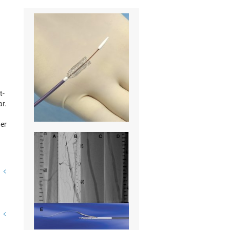
t-
ar.
der