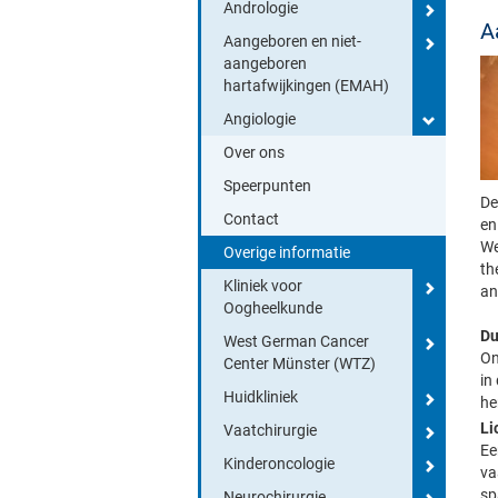
Andrologie
A
Aangeboren en niet-
aangeboren
hartafwijkingen (EMAH)
Angiologie
Over ons
Speerpunten
De
Contact
en
We
Overige informatie
th
Kliniek voor
an
Oogheelkunde
Du
West German Cancer
On
Center Münster (WTZ)
in
Huidkliniek
he
Li
Vaatchirurgie
Ee
Kinderoncologie
va
sp
Neurochirurgie