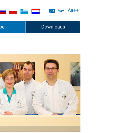
Aa++
Aa+
Aa
pe
Downloads