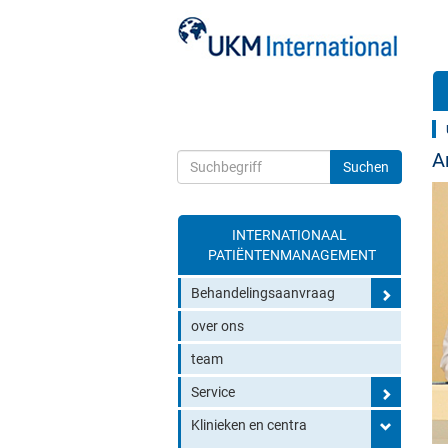
A
INTERNATIONAAL
Toggle search
PATIËNTENMANAGEMENT
Behandelingsaanvraag
over ons
team
Service
Klinieken en centra