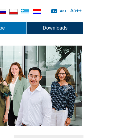
Aa++
Aa+
Aa
pe
Downloads
weiter