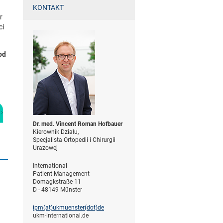
KONTAKT
r
ci
od
Dr. med. Vincent Roman Hofbauer
Kierownik Działu,
Specjalista Ortopedii i Chirurgii
Urazowej
International
Patient Management
Domagkstraße 11
D - 48149 Münster
ipm(at)­ukmuenster(dot)­de
ukm-international.de