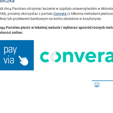
aliczka
śli chcą Państwo otrzymać leczenie w szpitalu uniwersyteckim w Münste
KM), prosimy skorzystać z portalu
Convera
(z kilkoma metodami płatnoś
line) lub przelewem bankowym na konto określone w kosztorysie.
gą Państwo płacić w lokalnej walucie i wybierać spośród różnych met
atności online: