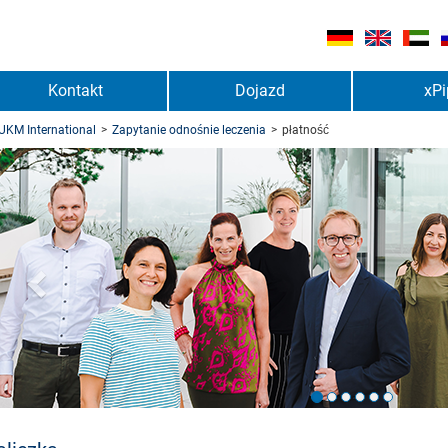
Kontakt
Dojazd
xPi
UKM International
>
Zapytanie odnośnie leczenia
>
płatność
urück