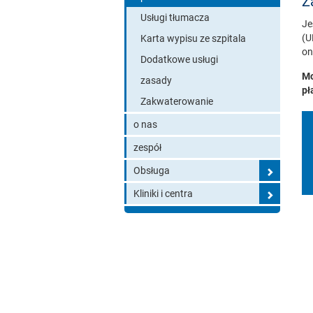
Z
Usługi tłumacza
Je
(U
Karta wypisu ze szpitala
on
Dodatkowe usługi
Mo
zasady
pł
Zakwaterowanie
o nas
zespół
Obsługa
Kliniki i centra