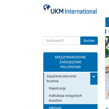
z
MIĘDZYNARODOWE
Toggle search
ZARZĄDZANIE
PACJENTAMI
Zapytanie odnośnie
leczenia
Rejestracja
Kalkulacja wstępnych
kosztów
płatność