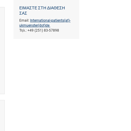
ΕΙΜΑΣΤΕ ΣΤΗ ΔΙΑΘΕΣΗ
ΣΑΣ
Email:
International-patients(at)­
ukmuenster(dot)­de
Τηλ.: +49 (251) 83-57898