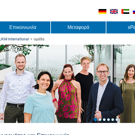
Επικοινωνία
Μεταφορά
xPi
UKM International
>
ομάδα
urück