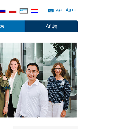
Aa++
Aa+
Aa
pe
Λήψη
weiter