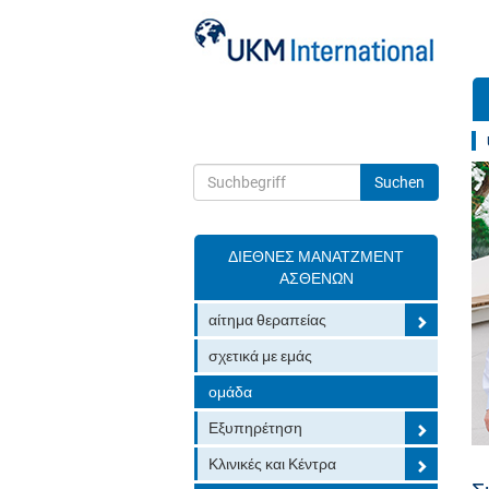
z
ΔΙΕΘΝΈΣ ΜΆΝΑΤΖΜΕΝΤ
Toggle search
ΑΣΘΕΝΏΝ
αίτημα θεραπείας
σχετικά με εμάς
ομάδα
Εξυπηρέτηση
Κλινικές και Κέντρα